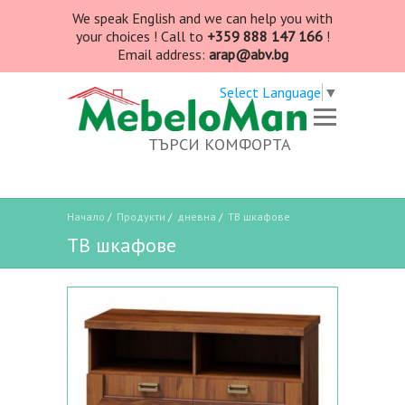
We speak English and we can help you with
your choices ! Call to
+359 888 147 166
!
Email address:
arap@abv.bg
Select Language
▼
ТЪРСИ КОМФОРТА
Начало
/
Продукти
/
дневна
/
ТВ шкафове
ТВ шкафове