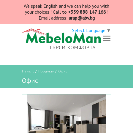
We speak English and we can help you with
your choices ! Call to
+359 888 147 166
!
Email address:
arap@abv.bg
Select Language
▼
ТЪРСИ КОМФОРТА
Начало
/
Продукти
/
Офис
Офис